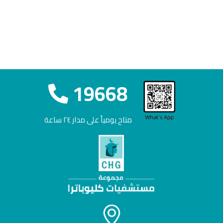
EN
19668
متاح يومياً على مدار ٢٤ ساعة