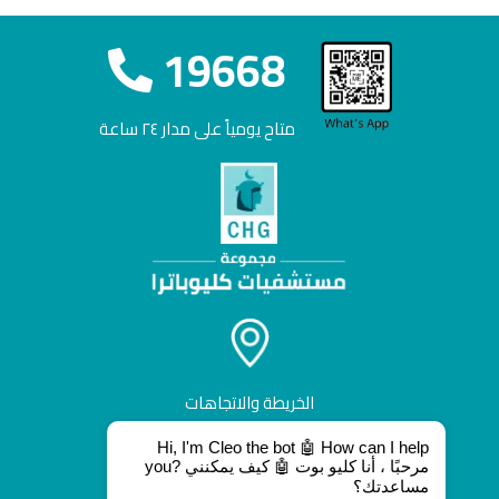
19668
متاح يومياً على مدار ٢٤ ساعة
الخريطة والاتجاهات
Hi, I'm Cleo the bot 🤖 How can I help
you? مرحبًا ، أنا كليو بوت 🤖 كيف يمكنني
مساعدتك؟