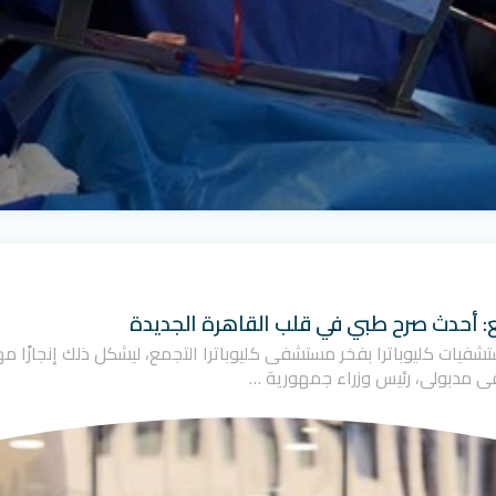
ع: أحدث صرح طبي في قلب القاهرة الجديدة
ت مجموعة مستشفيات كليوباترا بفخر مستشفى كليوباترا التجمع، ليشكل ذلك إنجاز
ى مدبولي، رئيس وزراء جمهورية …