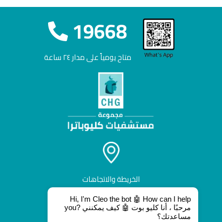
19668
متاح يومياً على مدار ٢٤ ساعة
الخريطة والاتجاهات
Hi, I'm Cleo the bot 🤖 How can I help
you? مرحبًا ، أنا كليو بوت 🤖 كيف يمكنني
مساعدتك؟