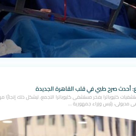
ع: أحدث صرح طبي في قلب القاهرة الجديدة
ت مجموعة مستشفيات كليوباترا بفخر مستشفى كليوباترا التجمع، ليشكل ذلك إنجاز
ى مدبولي، رئيس وزراء جمهورية …