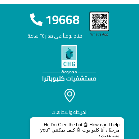
19668
متاح يومياً على مدار ٢٤ ساعة
الخريطة والاتجاهات
Hi, I'm Cleo the bot 🤖 How can I help
you? مرحبًا ، أنا كليو بوت 🤖 كيف يمكنني
مساعدتك؟