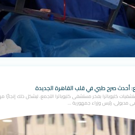
ع: أحدث صرح طبي في قلب القاهرة الجديدة
ت مجموعة مستشفيات كليوباترا بفخر مستشفى كليوباترا التجمع، ليشكل ذلك إنجاز
ى مدبولي، رئيس وزراء جمهورية …