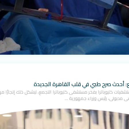
ع: أحدث صرح طبي في قلب القاهرة الجديدة
ت مجموعة مستشفيات كليوباترا بفخر مستشفى كليوباترا التجمع، ليشكل ذلك إنجاز
ى مدبولي، رئيس وزراء جمهورية …