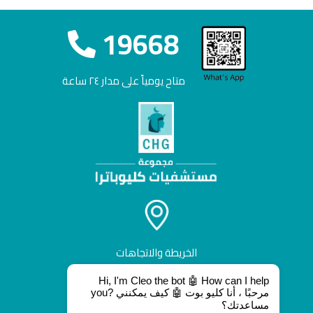
19668
متاح يومياً على مدار ٢٤ ساعة
الخريطة والاتجاهات
Hi, I'm Cleo the bot 🤖 How can I help
you? مرحبًا ، أنا كليو بوت 🤖 كيف يمكنني
مساعدتك؟