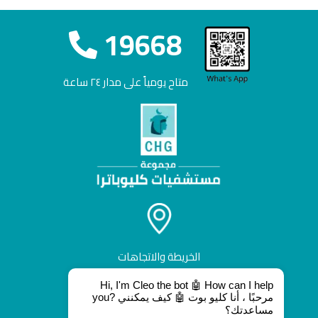
19668
متاح يومياً على مدار ٢٤ ساعة
الخريطة والاتجاهات
Hi, I'm Cleo the bot 🤖 How can I help
you? مرحبًا ، أنا كليو بوت 🤖 كيف يمكنني
مساعدتك؟