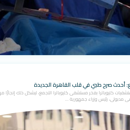
ع: أحدث صرح طبي في قلب القاهرة الجديدة
ت مجموعة مستشفيات كليوباترا بفخر مستشفى كليوباترا التجمع، ليشكل ذلك إنجاز
ى مدبولي، رئيس وزراء جمهورية …