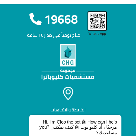
19668
متاح يومياً على مدار ٢٤ ساعة
الخريطة والاتجاهات
Hi, I'm Cleo the bot 🤖 How can I help
you? مرحبًا ، أنا كليو بوت 🤖 كيف يمكنني
مساعدتك؟