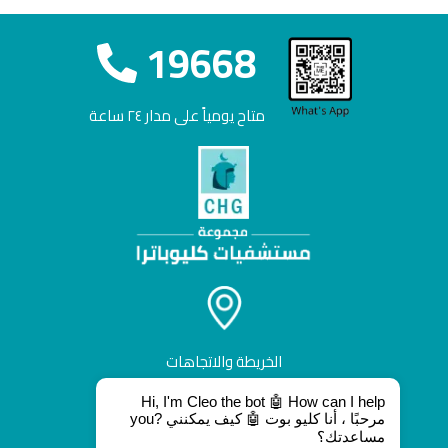
19668
متاح يومياً على مدار ٢٤ ساعة
الخريطة والاتجاهات
Hi, I'm Cleo the bot 🤖 How can I help
you? مرحبًا ، أنا كليو بوت 🤖 كيف يمكنني
مساعدتك؟