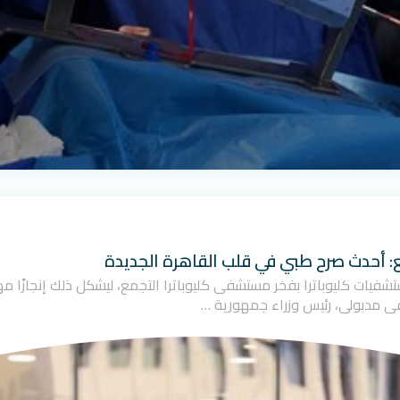
ع: أحدث صرح طبي في قلب القاهرة الجديدة
ت مجموعة مستشفيات كليوباترا بفخر مستشفى كليوباترا التجمع، ليشكل ذلك إنجاز
ى مدبولي، رئيس وزراء جمهورية …