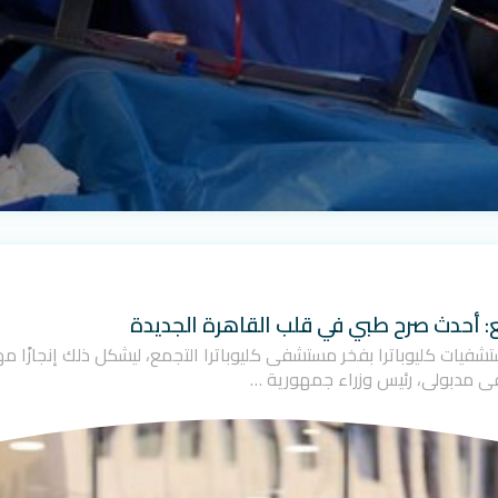
ع: أحدث صرح طبي في قلب القاهرة الجديدة
ت مجموعة مستشفيات كليوباترا بفخر مستشفى كليوباترا التجمع، ليشكل ذلك إنجاز
ى مدبولي، رئيس وزراء جمهورية …