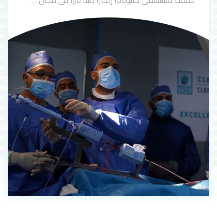
حققت مستشفى كليوباترا إنجازًا طبيًا بارزًا في مجال …