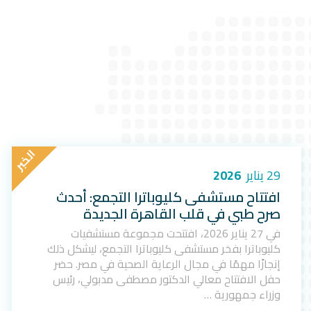
ا
ل
خ
ب
ر
29 يناير
2026
افتتاح مستشفى كليوباترا التجمع: أحدث
صرح طبي في قلب القاهرة الجديدة
في 27 يناير 2026، افتتحت مجموعة مستشفيات
كليوباترا بفخر مستشفى كليوباترا التجمع، ليشكل ذلك
إنجازًا مهمًا في مجال الرعاية الصحية في مصر. حضر
حفل الافتتاح معالي الدكتور مصطفى مدبولي، رئيس
وزراء جمهورية …