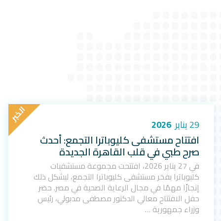
ا
ل
خ
ب
ر
29 يناير
2026
افتتاح مستشفى كليوباترا التجمع: أحدث
صرح طبي في قلب القاهرة الجديدة
في 27 يناير 2026، افتتحت مجموعة مستشفيات
كليوباترا بفخر مستشفى كليوباترا التجمع، ليشكل ذلك
إنجازًا مهمًا في مجال الرعاية الصحية في مصر. حضر
حفل الافتتاح معالي الدكتور مصطفى مدبولي، رئيس
وزراء جمهورية …