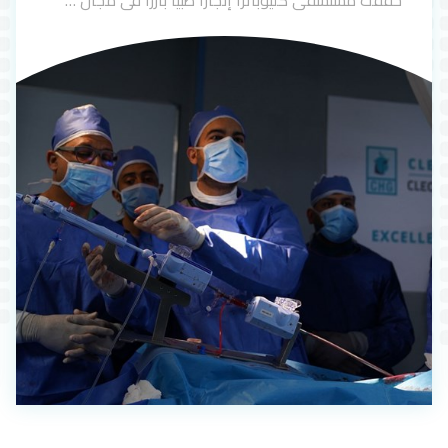
حققت مستشفى كليوباترا إنجازًا طبيًا بارزًا في مجال …