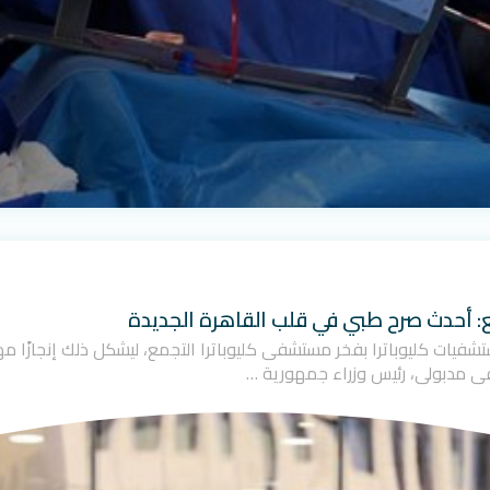
ع: أحدث صرح طبي في قلب القاهرة الجديدة
ت مجموعة مستشفيات كليوباترا بفخر مستشفى كليوباترا التجمع، ليشكل ذلك إنجاز
ى مدبولي، رئيس وزراء جمهورية …