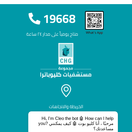
19668
متاح يومياً على مدار ٢٤ ساعة
الخريطة والاتجاهات
Hi, I'm Cleo the bot 🤖 How can I help
you? مرحبًا ، أنا كليو بوت 🤖 كيف يمكنني
مساعدتك؟