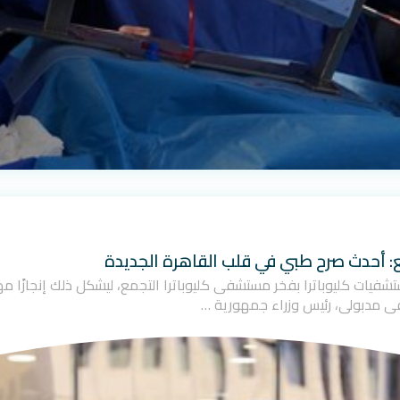
ع: أحدث صرح طبي في قلب القاهرة الجديدة
ت مجموعة مستشفيات كليوباترا بفخر مستشفى كليوباترا التجمع، ليشكل ذلك إنجاز
ى مدبولي، رئيس وزراء جمهورية …