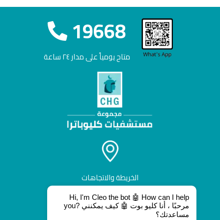
19668
متاح يومياً على مدار ٢٤ ساعة
الخريطة والاتجاهات
Hi, I'm Cleo the bot 🤖 How can I help
you? مرحبًا ، أنا كليو بوت 🤖 كيف يمكنني
مساعدتك؟