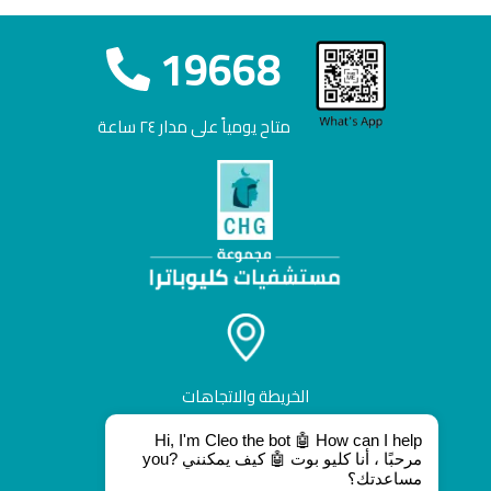
19668
متاح يومياً على مدار ٢٤ ساعة
الخريطة والاتجاهات
Hi, I'm Cleo the bot 🤖 How can I help
you? مرحبًا ، أنا كليو بوت 🤖 كيف يمكنني
مساعدتك؟