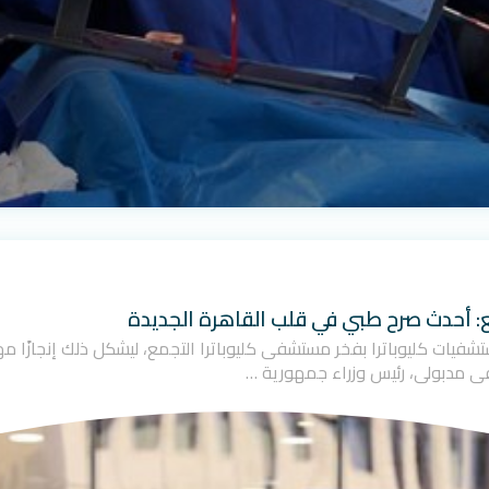
ع: أحدث صرح طبي في قلب القاهرة الجديدة
ت مجموعة مستشفيات كليوباترا بفخر مستشفى كليوباترا التجمع، ليشكل ذلك إنجاز
ى مدبولي، رئيس وزراء جمهورية …