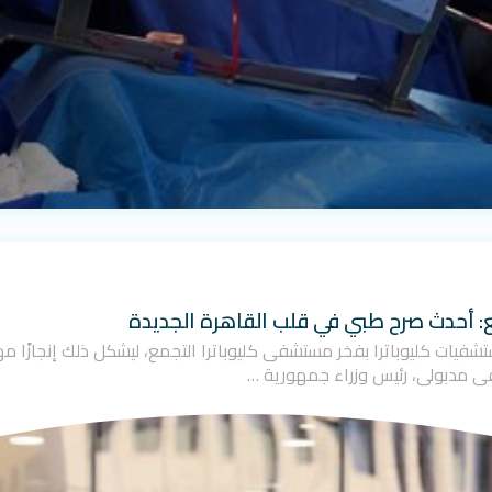
ع: أحدث صرح طبي في قلب القاهرة الجديدة
ت مجموعة مستشفيات كليوباترا بفخر مستشفى كليوباترا التجمع، ليشكل ذلك إنجاز
ى مدبولي، رئيس وزراء جمهورية …