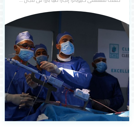
حققت مستشفى كليوباترا إنجازًا طبيًا بارزًا في مجال …