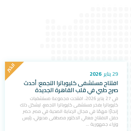
ا
ل
خ
ب
ر
29 يناير
2026
افتتاح مستشفى كليوباترا التجمع: أحدث
صرح طبي في قلب القاهرة الجديدة
في 27 يناير 2026، افتتحت مجموعة مستشفيات
كليوباترا بفخر مستشفى كليوباترا التجمع، ليشكل ذلك
إنجازًا مهمًا في مجال الرعاية الصحية في مصر. حضر
حفل الافتتاح معالي الدكتور مصطفى مدبولي، رئيس
وزراء جمهورية …