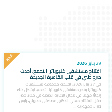
ا
ل
خ
ب
ر
29 يناير
2026
افتتاح مستشفى كليوباترا التجمع: أحدث
صرح طبي في قلب القاهرة الجديدة
في 27 يناير 2026، افتتحت مجموعة مستشفيات
كليوباترا بفخر مستشفى كليوباترا التجمع، ليشكل ذلك
إنجازًا مهمًا في مجال الرعاية الصحية في مصر. حضر
حفل الافتتاح معالي الدكتور مصطفى مدبولي، رئيس
وزراء جمهورية …