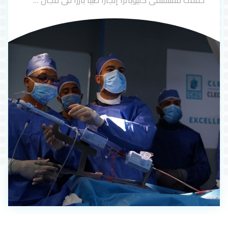
حققت مستشفى كليوباترا إنجازًا طبيًا بارزًا في مجال …