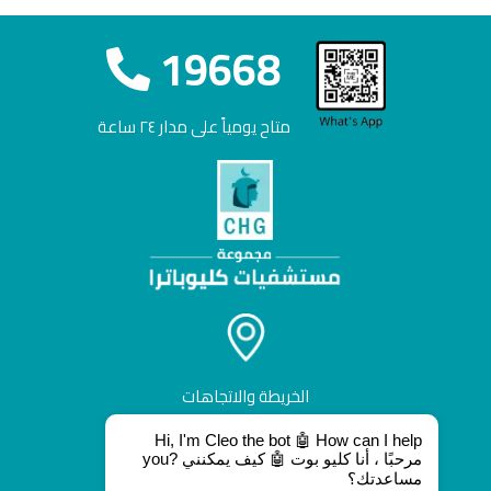
19668
متاح يومياً على مدار ٢٤ ساعة
الخريطة والاتجاهات
Hi, I'm Cleo the bot 🤖 How can I help
you? مرحبًا ، أنا كليو بوت 🤖 كيف يمكنني
مساعدتك؟