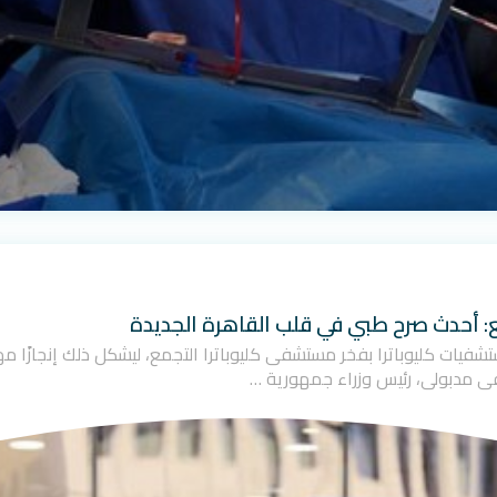
ع: أحدث صرح طبي في قلب القاهرة الجديدة
ت مجموعة مستشفيات كليوباترا بفخر مستشفى كليوباترا التجمع، ليشكل ذلك إنجاز
ى مدبولي، رئيس وزراء جمهورية …