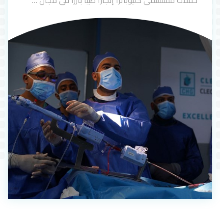
حققت مستشفى كليوباترا إنجازًا طبيًا بارزًا في مجال …