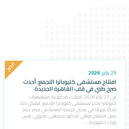
ا
ل
خ
ب
ر
29 يناير
2026
افتتاح مستشفى كليوباترا التجمع: أحدث
صرح طبي في قلب القاهرة الجديدة
في 27 يناير 2026، افتتحت مجموعة مستشفيات
كليوباترا بفخر مستشفى كليوباترا التجمع، ليشكل ذلك
إنجازًا مهمًا في مجال الرعاية الصحية في مصر. حضر
حفل الافتتاح معالي الدكتور مصطفى مدبولي، رئيس
وزراء جمهورية …