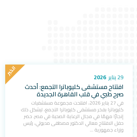
ا
ل
خ
ب
ر
29 يناير
2026
افتتاح مستشفى كليوباترا التجمع: أحدث
صرح طبي في قلب القاهرة الجديدة
في 27 يناير 2026، افتتحت مجموعة مستشفيات
كليوباترا بفخر مستشفى كليوباترا التجمع، ليشكل ذلك
إنجازًا مهمًا في مجال الرعاية الصحية في مصر. حضر
حفل الافتتاح معالي الدكتور مصطفى مدبولي، رئيس
وزراء جمهورية …