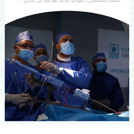
حققت مستشفى كليوباترا إنجازًا طبيًا بارزًا في مجال …