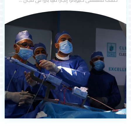
حققت مستشفى كليوباترا إنجازًا طبيًا بارزًا في مجال …