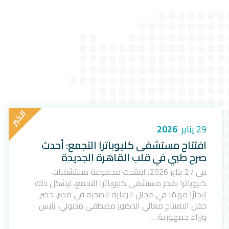
ا
ل
خ
ب
ر
29 يناير
2026
افتتاح مستشفى كليوباترا التجمع: أحدث
صرح طبي في قلب القاهرة الجديدة
في 27 يناير 2026، افتتحت مجموعة مستشفيات
كليوباترا بفخر مستشفى كليوباترا التجمع، ليشكل ذلك
إنجازًا مهمًا في مجال الرعاية الصحية في مصر. حضر
حفل الافتتاح معالي الدكتور مصطفى مدبولي، رئيس
وزراء جمهورية …