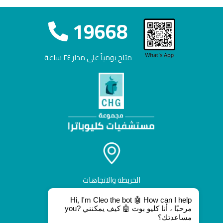
19668
متاح يومياً على مدار ٢٤ ساعة
الخريطة والاتجاهات
Hi, I'm Cleo the bot 🤖 How can I help
you? مرحبًا ، أنا كليو بوت 🤖 كيف يمكنني
مساعدتك؟