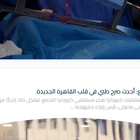
ع: أحدث صرح طبي في قلب القاهرة الجديدة
ت مجموعة مستشفيات كليوباترا بفخر مستشفى كليوباترا التجمع، ليشكل ذلك إنجاز
ى مدبولي، رئيس وزراء جمهورية …