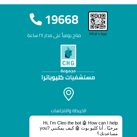
19668
متاح يومياً على مدار ٢٤ ساعة
الخريطة والاتجاهات
Hi, I'm Cleo the bot 🤖 How can I help
you? مرحبًا ، أنا كليو بوت 🤖 كيف يمكنني
مساعدتك؟