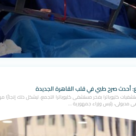
ع: أحدث صرح طبي في قلب القاهرة الجديدة
ت مجموعة مستشفيات كليوباترا بفخر مستشفى كليوباترا التجمع، ليشكل ذلك إنجاز
ى مدبولي، رئيس وزراء جمهورية …