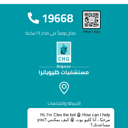
19668
متاح يومياً على مدار ٢٤ ساعة
الخريطة والاتجاهات
Hi, I'm Cleo the bot 🤖 How can I help
you? مرحبًا ، أنا كليو بوت 🤖 كيف يمكنني
مساعدتك؟