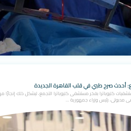
ع: أحدث صرح طبي في قلب القاهرة الجديدة
ت مجموعة مستشفيات كليوباترا بفخر مستشفى كليوباترا التجمع، ليشكل ذلك إنجاز
ى مدبولي، رئيس وزراء جمهورية …