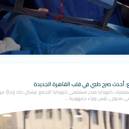
ع: أحدث صرح طبي في قلب القاهرة الجديدة
ت مجموعة مستشفيات كليوباترا بفخر مستشفى كليوباترا التجمع، ليشكل ذلك إنجاز
ى مدبولي، رئيس وزراء جمهورية …