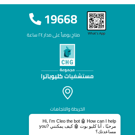
19668
متاح يومياً على مدار ٢٤ ساعة
الخريطة والاتجاهات
Hi, I'm Cleo the bot 🤖 How can I help
you? مرحبًا ، أنا كليو بوت 🤖 كيف يمكنني
مساعدتك؟