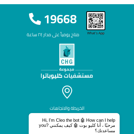
19668
متاح يومياً على مدار ٢٤ ساعة
الخريطة والاتجاهات
Hi, I'm Cleo the bot 🤖 How can I help
you? مرحبًا ، أنا كليو بوت 🤖 كيف يمكنني
مساعدتك؟