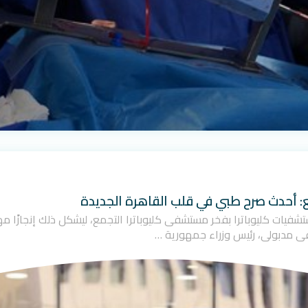
ع: أحدث صرح طبي في قلب القاهرة الجديدة
ت مجموعة مستشفيات كليوباترا بفخر مستشفى كليوباترا التجمع، ليشكل ذلك إنجاز
ى مدبولي، رئيس وزراء جمهورية …