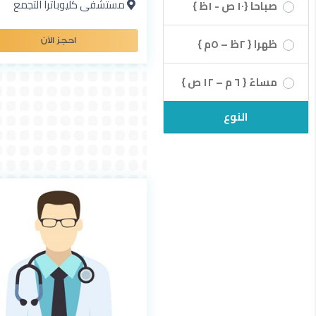
مستشفى كليوباترا التجمع
صباحا {١٠ ص - ١ظ }
ظهرا { ٢ظ – ٥م }
احجز الآن
مساءً { ٦ م – ١٢ ص }
النوع