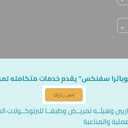
باترا سفنكس" يقدم خدمات متكامله لمر
ين وهيئــه تمريــض وطبقــا للبرتوكــولات الط
ملية والمناعية