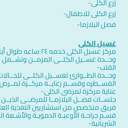
زرع الكلى-
زرع الكلى للاطفال-
فصل البلازما-
غسيل الكلى
مركز غسيل الكلى خدمه ٢٤ ساعه طوال أيام الأسبوع-
وحــدة غســيل الكلــى المزمــن وتشــمل ا
القلب-
وحــدة الطــوارئ لغســيل الكلــى للحــالا
القســطره وقســم رعايــة مركــزة لمــر
عناية مركزة لمرضى الكلى-
جلســات فصــل البلازمــا للمرضــى الذيــن ي
فريق متخصص من استشاريين التغذية العل
قسـم جراحـة الأوعيـة الدمويـة والأشـعة ا
الشريانية-