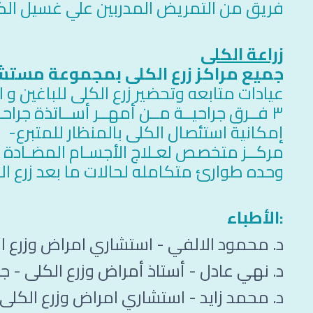
فريق من التمريض المدربين علي غسيل ال
زراعة الكلى
جميع مراكز زرع الكلى بمجموعة مستشفيا
عيادات متابعه وتحضير زرع الكلى للباغين و 
٣ فــرق جراحيــة مــن أمهــر أســاتذة جراحــة المســالك البوليــة والأوعيــة الدمويــة و التخدير
إمكانية
استئصال الكلى بالمنظار للمتبرع-
مركــز متخصص لعـلاج الأجسـام المضـادة و
وحده طوارئ متكامله لحالات ما بعد زرع ال
:الأطباء
د. محمود الالفي - استشاري امراض وزرع ا
د. نهي عادل - أستاذ أمراض وزرع الكلى - ج
د. محمد زايد - استشاري امراض وزرع الكلى