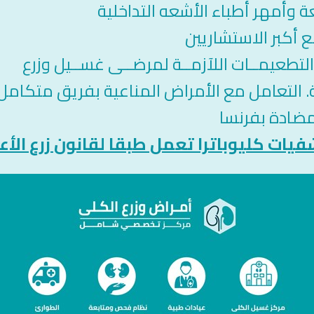
 وأمهر أطباء الأشعه التداخلية
أكبر الاستشاريين
لتطعيمــات اللآزمــة لمرضــى غســيل وزرع
. التعامل مع الأمراض المناعية بفريق متكامل 
لمضادة بفرنسا
ات كليوباترا تعمل طبقا لقانون زرع الأع