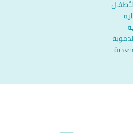
الأطفال
لية
ة
لدموية
معدية