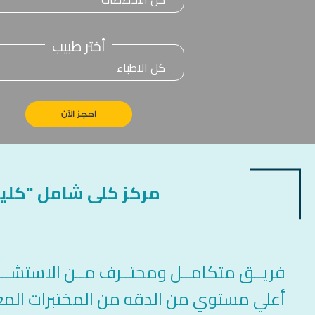
أختر طبيب
احجز الآن
مركز كلى شامل "كليو
فريــق متكامــل ومحتــرف مــن الاستشــاري
أعلي مستوي من الدقه من المختبرات المع