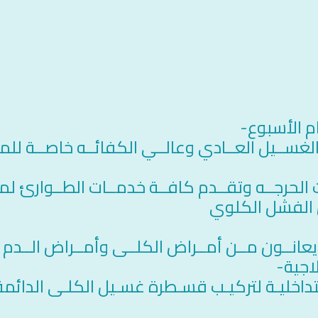
لغســيل العــادي وعالــي الكفائــه خاصــة ل
ت الحرجــه وتقــدم كافــة خدمــات الطــوارئ 
ض الفشل الكلوي
عانــون مــن أمــراض الكلــى وأمــراض الــدم
اجية-
لتداخليـة لتركيـب قسـطرة غسـيل الكلـى الدائ