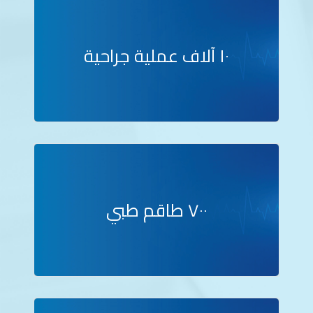
١٠ آلاف عملية جراحية
٧٠٠ طاقم طبي