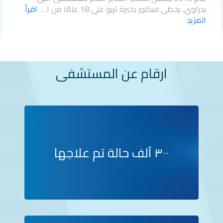
بدراوي. يحظى فيكتور بخبرة تربو على 18 عامًا من ا…
اقرأ
المزيد
ارقام عن المستشفى
٣٠٠ آلف حالة تم علاجها