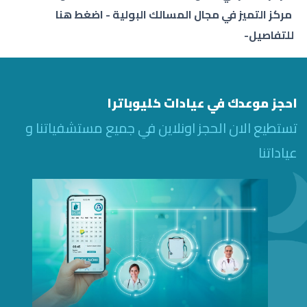
مركز التميز في مجال المسالك البولية - اضغط هنا
للتفاصيل-
احجز موعدك في عيادات كليوباترا
تستطيع الان الحجز اونلاين في جميع مستشفياتنا و
عياداتنا