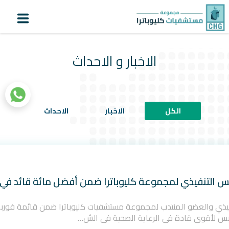
لماذا كليوباترا؟
أنشاء
تسجيل
اعرف
حساب
دورك
الدخول
الاخبار و الاحداث
الرئيسية
عن كليوباترا
الكل
الاخبار
الاحداث
المستشفيات
المراكز المتخصصة
خدمات المرضى
سياحة علاجية
الرئيس التنفيذي لمجموعة كليوباترا ضمن أفضل مائة قائد ف
التقنيات الطبية
التنفيذي والعضو المنتدب لمجموعة مستشفيات كليوباترا ضمن قائمة فو
المستثمرون
|