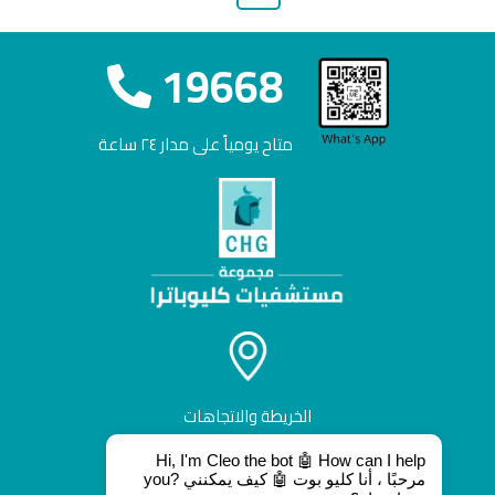
19668
متاح يومياً على مدار ٢٤ ساعة
الخريطة والاتجاهات
Hi, I'm Cleo the bot 🤖 How can I help
you? مرحبًا ، أنا كليو بوت 🤖 كيف يمكنني