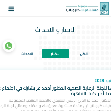
لماذا كليوباترا؟
أنشاء
اعرف
تسجيل
حساب
دورك
الدخول
الاخبار و الاحداث
الرئيسية
عن كليوباترا
الكل
الاخبار
الاحداث
المستشفيات
المراكز المتخصصة
خدمات المرضى
2023
سياحة علاجية
ا للجنة الرعاية الصحية الدكتور أحمد عز يشارك في اجتماع 
ة الأمريكية بالقاهرة
التقنيات الطبية
لدكتور أحمد عز الدين الرئيس التنفيذي والعضو المنتدب لمجموعة
ات كليوباترا في مائدة مستديرة مع رؤساء وأعضاء وممثلي لجنة الرعا
المستثمرون
|