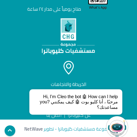
متاح يومياً على مدار ٢٤ ساعة
الخريطة والاتجاهات
Hi, I'm Cleo the bot 🤖 How can I help
you? مرحبًا ، أنا كليو بوت 🤖 كيف يمكنني
مساعدتك؟
عن كليوباترا
|
أتصل بنا
مجموعة مستشفيات كليوباترا - تطوير
NetWave