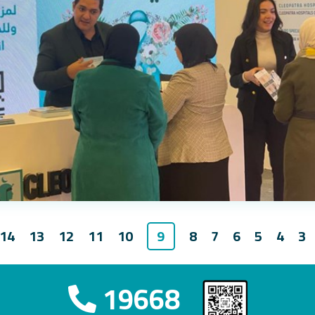
9
14
13
12
11
10
8
7
6
5
4
3
19668