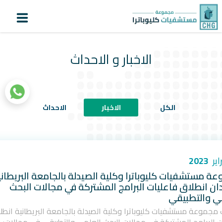
لماذا كليوباترا؟
أنشاء
اعرف
تسجيل
حساب
دورك
الدخول
الاخبار و الاحداث
الرئيسية
عن كليوباترا
الكل
الاخبار
الاحداث
المستشفيات
المراكز المتخصصة
خدمات المرضى
2023
سياحة علاجية
ة مستشفيات كليوباترا وكلية الصيدلة بالجامعة البريطاني
ن انطلاق فاعليات البرامج المشتركة في مجالات البحث
التقنيات الطبية
ي والتطبيقي
جموعة مستشفيات كليوباترا وكلية الصيدلة بالجامعة البريطانية انطل
المستثمرون
|