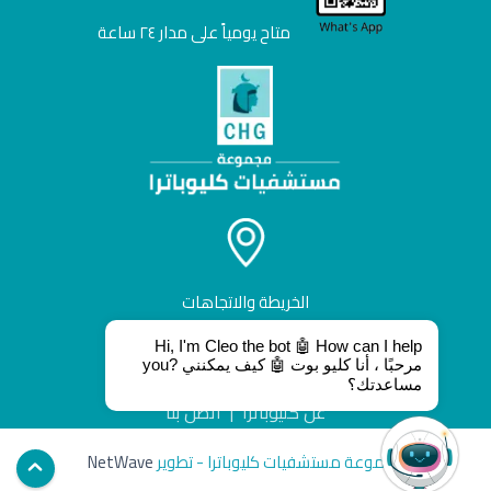
متاح يومياً على مدار ٢٤ ساعة
الخريطة والاتجاهات
Hi, I'm Cleo the bot 🤖 How can I help
you? مرحبًا ، أنا كليو بوت 🤖 كيف يمكنني
مساعدتك؟
عن كليوباترا
|
أتصل بنا
مجموعة مستشفيات كليوباترا - تطوير
NetWave